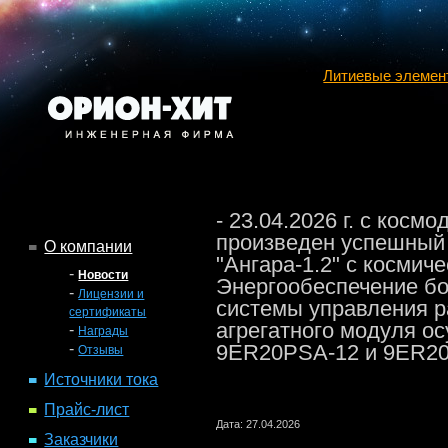
Литиевые элемен
- 23.04.2026 г. с косм
произведен успешный 
О компании
"Ангара-1.2" с космич
-
Новости
Энергообеспечение б
-
Лицензии и
системы управления р
сертификаты
агрегатного модуля о
-
Награды
-
9ER20PSA-12 и 9ER20
Отзывы
Источники тока
Прайс-лист
Дата: 27.04.2026
Заказчики