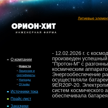
Литиевые элемен
- 12.02.2026 г. с косм
произведен успешный 
О компании
"Протон-М" с разгонны
-
Новости
космическим аппарато
-
Лицензии и
Энергообеспечение ра
сертификаты
осуществляли батареи
-
Награды
-
9ER20P-20. Электроп
Отзывы
систем космического 
Источники тока
обеспечивала батарея
Прайс-лист
Заказчики